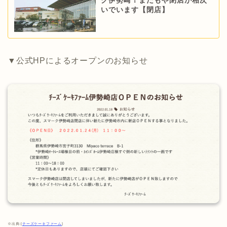
ク伊勢崎！またもや閉店が相次
いでいます【閉店】
▼公式HPによるオープンのお知らせ
※出典:[
チーズケーキファーム
]