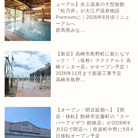
ューアル】水上温泉の大型旅館
『松乃井』が大江戸温泉物語
Premiumに｜2026年8月頃リニュ
ーアルへ
群馬県みな…
【新店】高崎市島野町に新たなマ
ック！『（仮称）マクドナルド 高
崎インター店』がオープン予定！
2026年11月まで新築工事予定
高崎市島野…
【オープン・閉店延期へ】【閉
店・移転】館林市近藤町の『スー
パーアイザワ 館林店』が2026年8
月2日で閉店へ｜邑楽町中野に9月4
日移転オープン予定