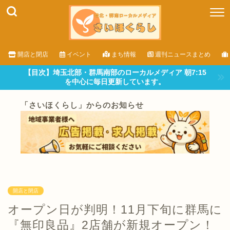
開店と閉店
イベント
まち情報
週刊ニュースまとめ
【目次】埼玉北部・群馬南部のローカルメディア 朝7:15
を中心に毎日更新しています。
「さいほくらし」からのお知らせ
開店と閉店
オープン日が判明！11月下旬に群馬に
『無印良品』2店舗が新規オープン！