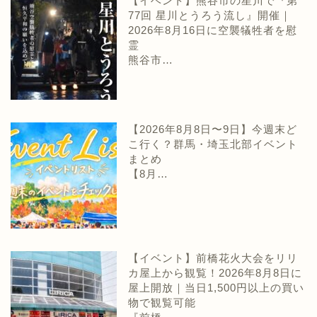
【イベント】熊谷市の星川で『第
77回 星川とうろう流し』開催｜
2026年8月16日に空襲犠牲者を慰
霊
熊谷市…
【2026年8月8日〜9日】今週末ど
こ行く？群馬・埼玉北部イベント
まとめ
【8月…
【イベント】前橋花火大会をリリ
カ屋上から観覧！2026年8月8日に
屋上開放｜当日1,500円以上の買い
物で観覧可能