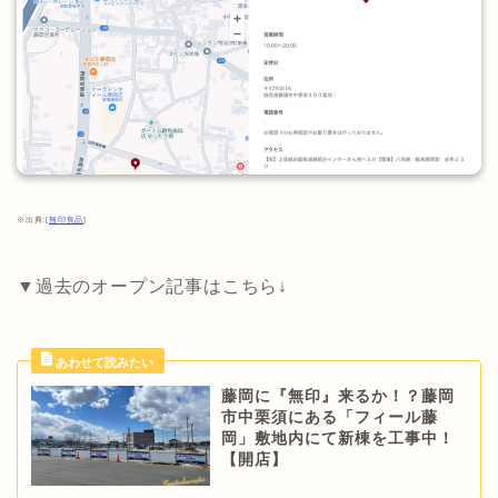
※出典:[
無印良品
]
▼過去のオープン記事はこちら↓
藤岡に『無印』来るか！？藤岡
市中栗須にある「フィール藤
岡」敷地内にて新棟を工事中！
【開店】