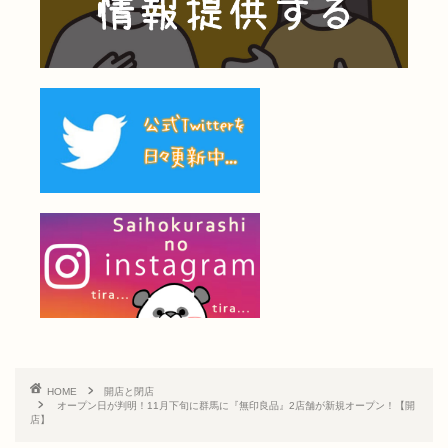
HOME
開店と閉店
オープン日が判明！11月下旬に群馬に『無印良品』2店舗が新規オープン！【開
店】