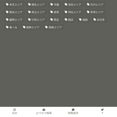
本庄エリア
桐生エリア
洋服
深谷エリア
渋川エリア
熊谷エリア
秩父エリア
群馬
羽生エリア
草津エリア
藤岡エリア
行田エリア
閉店
開店
雑貨
非日常
食べる
館林エリア
高崎エリア
X
情報提供
目次
おでかけ検索