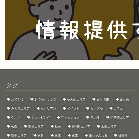
タグ
おでかけ
おでかけマップ
その他エリア
まち情報
まとめ
みどりエリア
イタリアン
イベント
カップル
カフェ
グルメ
ショッピング
ファッション
与太郎
伊勢崎エリア
公園
前橋エリア
動画
吉岡町エリア
太田エリア
安中エリア
家具
家族
家電
旅ちゃんねる
日帰り