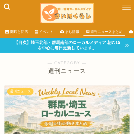
開店と閉店
イベント
まち情報
週刊ニュースまとめ
【目次】埼玉北部・群馬南部のローカルメディア 朝7:15
を中心に毎日更新しています。
― CATEGORY ―
週刊ニュース
週刊ニュース