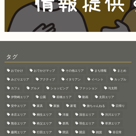
タグ
おでかけ
おでかけマップ
その他エリア
まち情報
まとめ
みどりエリア
アクティブ
イタリアン
イベント
カップル
カフェ
グルメ
ショッピング
ファッション
与太郎
伊勢崎エリア
公園
前橋エリア
動画
太田エリア
安中エリア
家具
家族
家電
旅ちゃんねる
日帰り
本庄エリア
桐生エリア
洋服
深谷エリア
渋川エリア
熊谷エリア
秩父エリア
群馬
羽生エリア
草津エリア
藤岡エリア
行田エリア
閉店
開店
雑貨
非日常