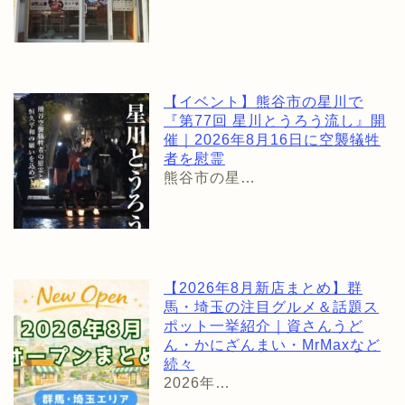
【イベント】熊谷市の星川で
『第77回 星川とうろう流し』開
催｜2026年8月16日に空襲犠牲
者を慰霊
熊谷市の星…
【2026年8月新店まとめ】群
馬・埼玉の注目グルメ＆話題ス
ポット一挙紹介｜資さんうど
ん・かにざんまい・MrMaxなど
続々
2026年…