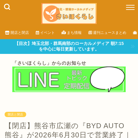
開店と閉店
イベント
まち情報
週刊ニュースまとめ
【目次】埼玉北部・群馬南部のローカルメディア 朝7:15
を中心に毎日更新しています。
「さいほくらし」からのお知らせ
開店と閉店
【閉店】熊谷市広瀬の『BYD AUTO
熊谷』が2026年6月30日で営業終了｜