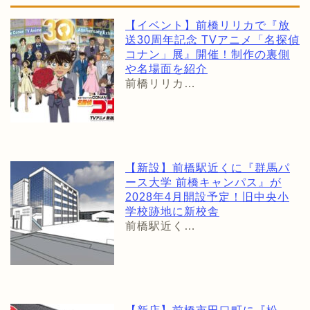
【イベント】前橋リリカで『放
送30周年記念 TVアニメ「名探偵
コナン」展』開催！制作の裏側
や名場面を紹介
前橋リリカ…
【新設】前橋駅近くに『群馬パ
ース大学 前橋キャンパス』が
2028年4月開設予定！旧中央小
学校跡地に新校舎
前橋駅近く…