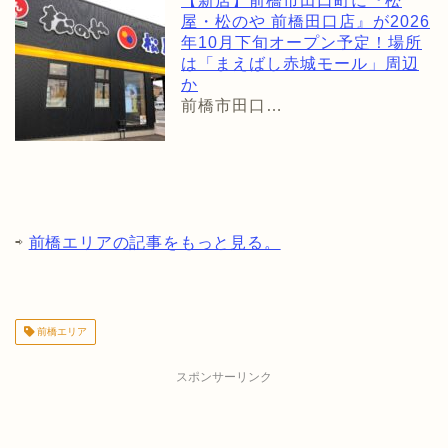
【新店】前橋市田口町に『松
屋・松のや 前橋田口店』が2026
年10月下旬オープン予定！場所
は「まえばし赤城モール」周辺
か
前橋市田口…
⇨
前橋エリアの記事をもっと見る。
前橋エリア
スポンサーリンク