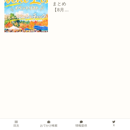
まとめ
【8月…
X
情報提供
目次
おでかけ検索