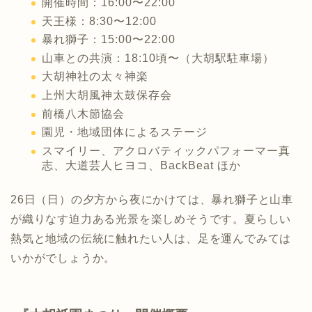
開催時間：16:00〜22:00
天王様：8:30〜12:00
暴れ獅子：15:00〜22:00
山車との共演：18:10頃〜（大胡駅駐車場）
大胡神社の太々神楽
上州大胡風神太鼓保存会
前橋八木節協会
園児・地域団体によるステージ
スマイリー、アクロバティックパフォーマー真
志、大道芸人ヒヨコ、BackBeat ほか
26日（日）の夕方から夜にかけては、暴れ獅子と山車
が織りなす迫力ある光景を楽しめそうです。夏らしい
熱気と地域の伝統に触れたい人は、足を運んでみては
いかがでしょうか。