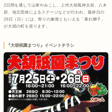
2日間を通して山車やみこし、上州大胡風神太鼓、八木
節、地元団体によるステージなどが行われ、最終日の
26日（日）には、祭りの象徴ともいえる「暴れ獅子」
が大胡の町を巡ります。
『大胡祇園まつり』イベントチラシ