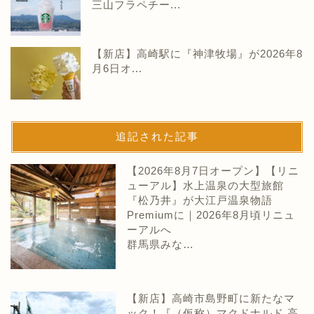
三山フラペチー...
【新店】高崎駅に『神津牧場』が2026年8
月6日オ...
追記された記事
【2026年8月7日オープン】【リニ
ューアル】水上温泉の大型旅館
『松乃井』が大江戸温泉物語
Premiumに｜2026年8月頃リニュ
ーアルへ
群馬県みな…
【新店】高崎市島野町に新たなマ
ック！『（仮称）マクドナルド 高