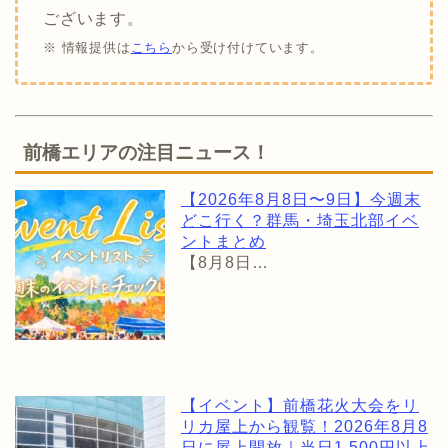
ございます。
※ 情報提供は
こちら
から受け付けています。
前橋エリアの注目ニュース！
【2026年8月8日〜9日】今週末
どこ行く？群馬・埼玉北部イベ
ントまとめ
【8月8日…
【イベント】前橋花火大会をリ
リカ屋上から観覧！2026年8月8
日に屋上開放｜当日1,500円以上