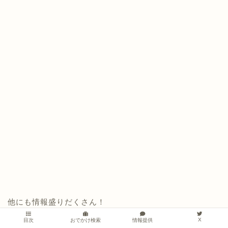
他にも情報盛りだくさん！
今週の街の動きをまとめてチェック
X
情報提供
目次
おでかけ検索