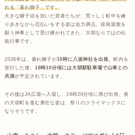
れる「暴れ獅子」です。
大きな獅子頭を担いだ若者たちが、荒々しく町中を練
り歩きながら厄払いをする姿は迫力満点。疫病退散を
願う神事として受け継がれてきた、大胡ならではの伝
統行事です。
2026年は、暴れ獅子が
15時に八坂神社を出発
。町内を
巡行した後、
18時10分頃には大胡駅駐車場で山車との
共演
が予定されています。
その後はJA広場へ入場し、19時20分頃に再び出発。夜
の大胡町を進む勇壮な姿は、祭りのクライマックスに
なりそうです。