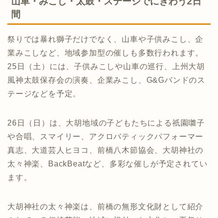
山車・みこし・太鼓・ステージでにぎわう2日
間
祭りでは暴れ獅子だけでなく、山車や子供みこし、企
業みこしなど、地域参加型の催しも多数行われます。
25日（土）には、子供みこしや山車の巡行、上州大胡
風神太鼓保存会の演奏、企業みこし、G&Gバンドのス
テージなどを予定。
26日（日）は、大胡地域の子どもたちによる祇園囃子
や合唱、スマイリー、アクロバティックパフォーマー
真志、大道芸人ヒヨコ、前橋八木節協会、大胡神社の
太々神楽、BackBeatなど、多彩な催しが予定されてい
ます。
大胡神社の太々神楽は、前橋の無形文化財として紹介