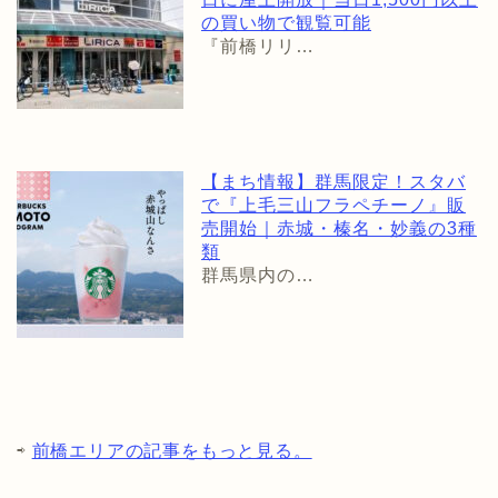
の買い物で観覧可能
『前橋リリ…
【まち情報】群馬限定！スタバ
で『上毛三山フラペチーノ』販
売開始｜赤城・榛名・妙義の3種
類
群馬県内の…
⇨
前橋エリアの記事をもっと見る。