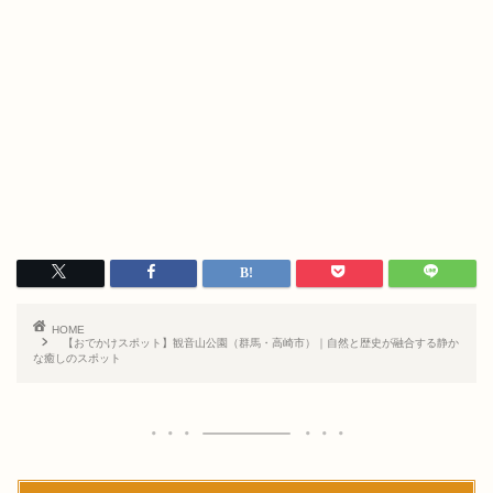
HOME
【おでかけスポット】観音山公園（群馬・高崎市）｜自然と歴史が融合する静か
な癒しのスポット