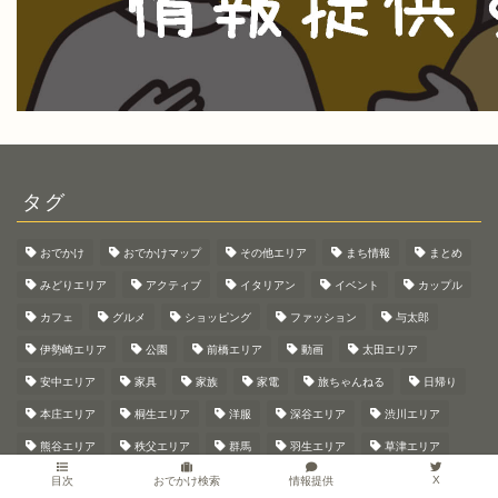
タグ
おでかけ
おでかけマップ
その他エリア
まち情報
まとめ
みどりエリア
アクティブ
イタリアン
イベント
カップル
カフェ
グルメ
ショッピング
ファッション
与太郎
伊勢崎エリア
公園
前橋エリア
動画
太田エリア
安中エリア
家具
家族
家電
旅ちゃんねる
日帰り
本庄エリア
桐生エリア
洋服
深谷エリア
渋川エリア
熊谷エリア
秩父エリア
群馬
羽生エリア
草津エリア
藤岡エリア
行田エリア
閉店
開店
雑貨
非日常
X
情報提供
目次
おでかけ検索