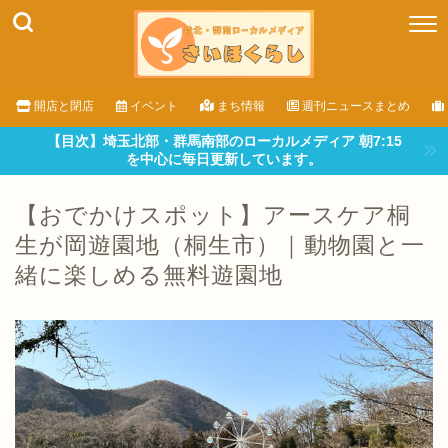
開店と閉店
イベント
まち情報
週刊ニュースまとめ
【目次】埼玉北部・群馬南部のローカルメディア 朝7:15
を中心に毎日更新しています。
【おでかけスポット】アースケア桐
生が岡遊園地（桐生市）｜動物園と一
緒に楽しめる無料遊園地