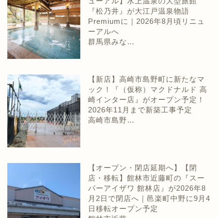
ューアル】水上温泉の大型旅館
『松乃井』が大江戸温泉物語
Premiumに｜2026年8月頃リニュ
ーアルへ
群馬県みな…
【新店】高崎市島野町に新たなマ
ック！『（仮称）マクドナルド 高
崎インター店』がオープン予定！
2026年11月まで新築工事予定
高崎市島野…
【オープン・閉店延期へ】【閉
店・移転】館林市近藤町の『スー
パーアイザワ 館林店』が2026年8
月2日で閉店へ｜邑楽町中野に9月4
日移転オープン予定