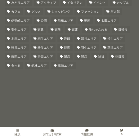
みどりエリア
アクティブ
イタリアン
イベント
カップル
カフェ
グルメ
ショッピング
ファッション
与太郎
伊勢崎エリア
公園
前橋エリア
動画
太田エリア
安中エリア
家具
家族
家電
旅ちゃんねる
日帰り
本庄エリア
桐生エリア
洋服
深谷エリア
渋川エリア
熊谷エリア
秩父エリア
群馬
羽生エリア
草津エリア
藤岡エリア
行田エリア
閉店
開店
雑貨
非日常
食べる
館林エリア
高崎エリア
X
情報提供
目次
おでかけ検索