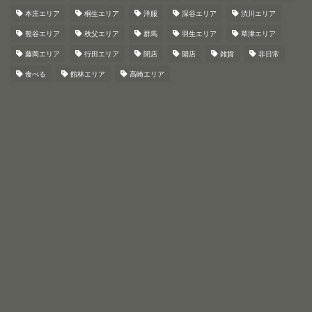
本庄エリア
桐生エリア
洋服
深谷エリア
渋川エリア
熊谷エリア
秩父エリア
群馬
羽生エリア
草津エリア
藤岡エリア
行田エリア
閉店
開店
雑貨
非日常
食べる
館林エリア
高崎エリア