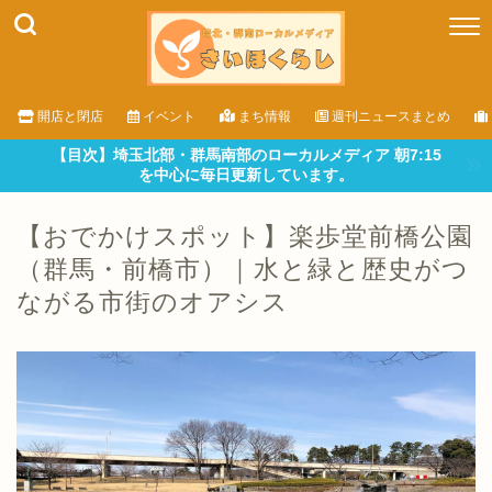
開店と閉店
イベント
まち情報
週刊ニュースまとめ
【目次】埼玉北部・群馬南部のローカルメディア 朝7:15
を中心に毎日更新しています。
【おでかけスポット】楽歩堂前橋公園
（群馬・前橋市）｜水と緑と歴史がつ
ながる市街のオアシス