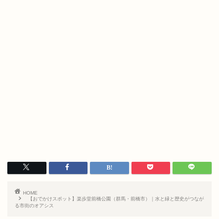
HOME
【おでかけスポット】楽歩堂前橋公園（群馬・前橋市）｜水と緑と歴史がつなが
る市街のオアシス