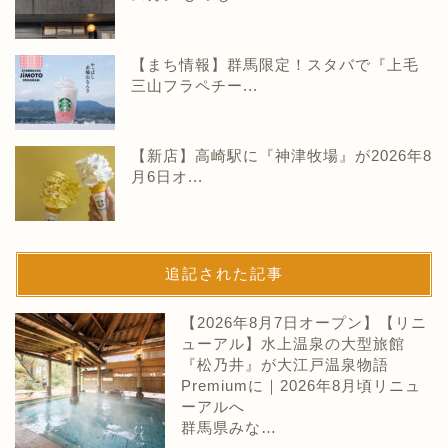
【まち情報】群馬限定！スタバで『上毛
三山フラペチー...
【新店】高崎駅に『神津牧場』が2026年8
月6日オ...
追記された記事
【2026年8月7日オープン】【リニ
ューアル】水上温泉の大型旅館
『松乃井』が大江戸温泉物語
Premiumに｜2026年8月頃リニュ
ーアルへ
群馬県みな…