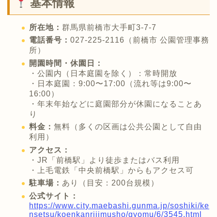
基本情報
所在地：
群馬県前橋市大手町3-7-7
電話番号：
027-225-2116（前橋市 公園管理事務
所）
開園時間・休園日：
・公園内（日本庭園を除く）：常時開放
・日本庭園：9:00〜17:00（流れ等は9:00〜
16:00）
・年末年始などに庭園部分が休園になることあ
り
料金：
無料（多くの区画は公共公園として自由
利用）
アクセス：
・JR「前橋駅」より徒歩またはバス利用
・上毛電鉄「中央前橋駅」からもアクセス可
駐車場：
あり（目安：200台規模）
公式サイト：
https://www.city.maebashi.gunma.jp/soshiki/ke
nsetsu/koenkanrijimusho/gyomu/6/3545.html