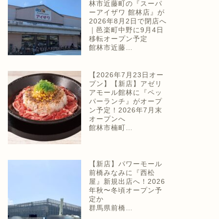
林市近藤町の『スーパ
ーアイザワ 館林店』が
2026年8月2日で閉店へ
｜邑楽町中野に9月4日
移転オープン予定
館林市近藤…
【2026年7月23日オー
プン】【新店】アゼリ
アモール館林に『ペッ
パーランチ』がオープ
ン予定！2026年7月末
オープンへ
館林市楠町…
【新店】パワーモール
前橋みなみに『西松
屋』新規出店へ！2026
年秋〜冬頃オープン予
定か
群馬県前橋…