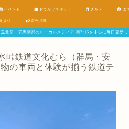
イベント
おでかけスポット
グルメ
ま
報提供
広告掲載
玉北部・群馬南部のローカルメディア 朝7:15を中心に毎日更新
氷峠鉄道文化むら（群馬・安
本物の車両と体験が揃う鉄道テ