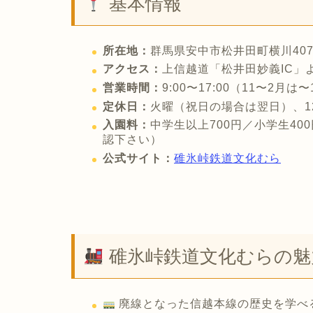
基本情報
所在地：
群馬県安中市松井田町横川407-
アクセス：
上信越道「松井田妙義IC」
営業時間：
9:00〜17:00（11〜2月は〜
定休日：
火曜（祝日の場合は翌日）、12/
入園料：
中学生以上700円／小学生4
認下さい）
公式サイト：
碓氷峠鉄道文化むら
碓氷峠鉄道文化むらの魅
廃線となった信越本線の歴史を学べ