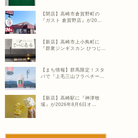
【閉店】高崎市倉賀野町の
『ガスト 倉賀野店』が20...
【新店】高崎市上小鳥町に
『群衆ジンギスカン ひつじ...
【まち情報】群馬限定！スタ
バで『上毛三山フラペチー...
【新店】高崎駅に『神津牧
場』が2026年8月6日オ...