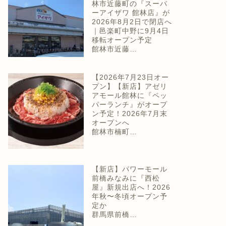
林市近藤町の『スーパ
ーアイザワ 館林店』が
2026年8月2日で閉店へ
｜邑楽町中野に9月4日
移転オープン予定
館林市近藤…
【2026年7月23日オー
プン】【新店】アゼリ
アモール館林に『ペッ
パーランチ』がオープ
ン予定！2026年7月末
オープンへ
館林市楠町…
【新店】パワーモール
前橋みなみに『西松
屋』新規出店へ！2026
年秋〜冬頃オープン予
定か
群馬県前橋…