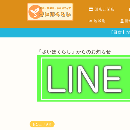
開店と閉店
地域別
情
【目次】埼
「さいほくらし」からのお知らせ
おひとりさま