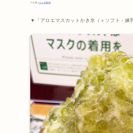
※出典:[
コメダ珈琲
]
▼「アロエマスカットかき氷（＋ソフト・練