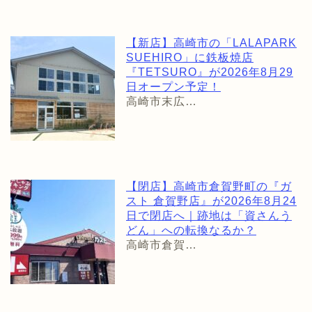
【新店】高崎市の「LALAPARK
SUEHIRO」に鉄板焼店
『TETSURO』が2026年8月29
日オープン予定！
高崎市末広…
【閉店】高崎市倉賀野町の『ガ
スト 倉賀野店』が2026年8月24
日で閉店へ｜跡地は「資さんう
どん」への転換なるか？
高崎市倉賀…