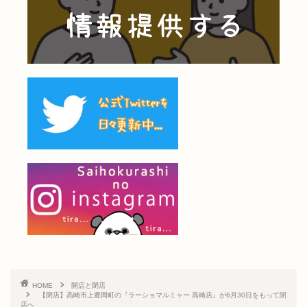
HOME
開店と閉店
【閉店】高崎市上豊岡町の『ラーショマルミャー 高崎店』が6月30日をもって閉
店へ