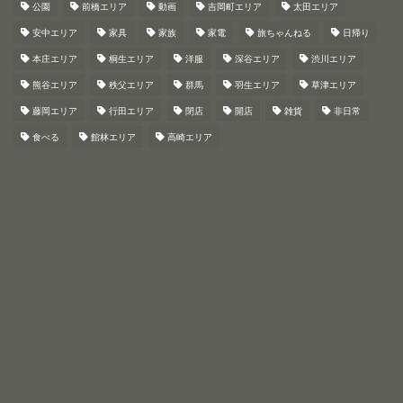
公園
前橋エリア
動画
吉岡町エリア
太田エリア
安中エリア
家具
家族
家電
旅ちゃんねる
日帰り
本庄エリア
桐生エリア
洋服
深谷エリア
渋川エリア
熊谷エリア
秩父エリア
群馬
羽生エリア
草津エリア
藤岡エリア
行田エリア
閉店
開店
雑貨
非日常
食べる
館林エリア
高崎エリア