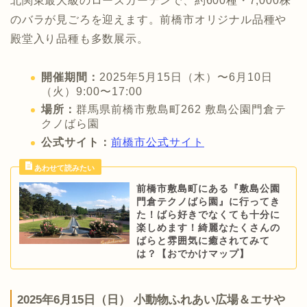
北関東最大級のローズガーデンで、約600種・7,000株
のバラが見ごろを迎えます。前橋市オリジナル品種や
殿堂入り品種も多数展示。
開催期間：
2025年5月15日（木）〜6月10日
（火）9:00〜17:00
場所：
群馬県前橋市敷島町262 敷島公園門倉テ
クノばら園
公式サイト：
前橋市公式サイト
前橋市敷島町にある『敷島公園
門倉テクノばら園』に行ってき
た！ばら好きでなくても十分に
楽しめます！綺麗なたくさんの
ばらと雰囲気に癒されてみて
は？【おでかけマップ】
2025年6月15日（日） 小動物ふれあい広場＆エサや