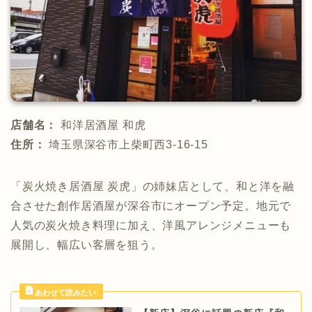
店舗名：
和洋居酒屋 和虎
住所：
埼玉県深谷市上柴町西3-16-15
「炭火焼き居酒屋 炭虎」の姉妹店として、和と洋を融
合させた創作居酒屋が深谷市にオープン予定。地元で
人気の炭火焼き料理に加え、洋風アレンジメニューも
展開し、幅広い客層を狙う。