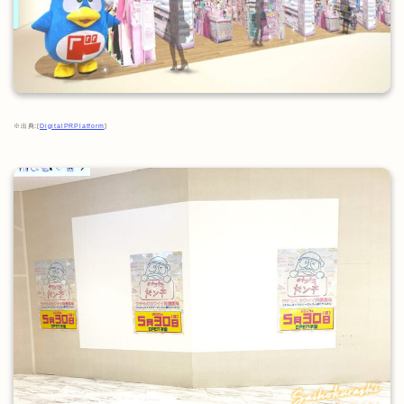
※出典:[
DigitalPRPlatform
]