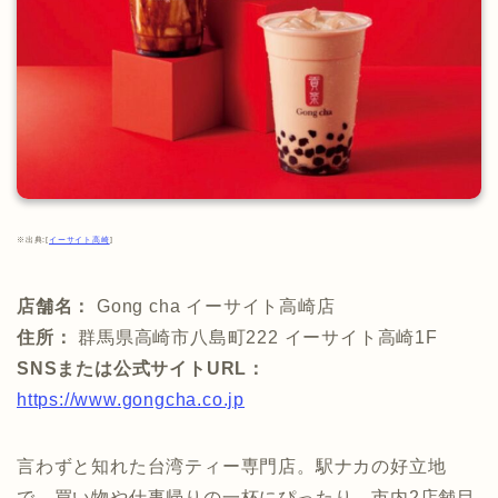
※出典:[
イーサイト高崎
]
店舗名：
Gong cha イーサイト高崎店
住所：
群馬県高崎市八島町222 イーサイト高崎1F
SNSまたは公式サイトURL：
https://www.gongcha.co.jp
言わずと知れた台湾ティー専門店。駅ナカの好立地
で、買い物や仕事帰りの一杯にぴったり。市内2店舗目