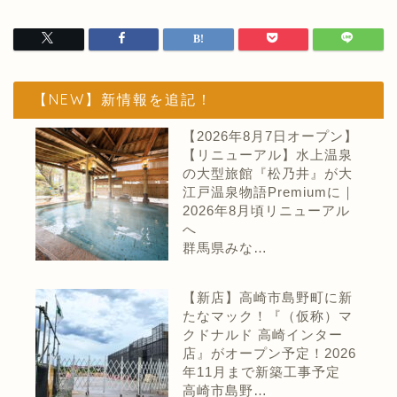
【NEW】新情報を追記！
【2026年8月7日オープン】
【リニューアル】水上温泉
の大型旅館『松乃井』が大
江戸温泉物語Premiumに｜
2026年8月頃リニューアル
へ
群馬県みな…
【新店】高崎市島野町に新
たなマック！『（仮称）マ
クドナルド 高崎インター
店』がオープン予定！2026
年11月まで新築工事予定
高崎市島野…