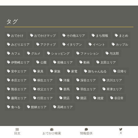
タグ
おでかけ
おでかけマップ
その他エリア
まち情報
まとめ
みどりエリア
アクティブ
イタリアン
イベント
カップル
カフェ
グルメ
ショッピング
ファッション
与太郎
伊勢崎エリア
公園
前橋エリア
動画
太田エリア
安中エリア
家具
家族
家電
旅ちゃんねる
日帰り
本庄エリア
桐生エリア
洋服
深谷エリア
渋川エリア
熊谷エリア
秩父エリア
群馬
羽生エリア
草津エリア
藤岡エリア
行田エリア
閉店
開店
雑貨
非日常
食べる
館林エリア
高崎エリア
X
情報提供
目次
おでかけ検索