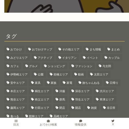
タグ
おでかけ
おでかけマップ
その他エリア
まち情報
まとめ
みどりエリア
アクティブ
イタリアン
イベント
カップル
カフェ
グルメ
ショッピング
ファッション
与太郎
伊勢崎エリア
公園
前橋エリア
動画
太田エリア
安中エリア
家具
家族
家電
旅ちゃんねる
日帰り
本庄エリア
桐生エリア
洋服
深谷エリア
渋川エリア
熊谷エリア
秩父エリア
群馬
羽生エリア
草津エリア
藤岡エリア
行田エリア
閉店
開店
雑貨
非日常
食べる
館林エリア
高崎エリア
X
情報提供
目次
おでかけ検索