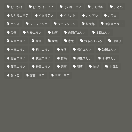
おでかけ
おでかけマップ
その他エリア
まち情報
まとめ
みどりエリア
イタリアン
イベント
カップル
カフェ
グルメ
ショッピング
ファッション
与太郎
伊勢崎エリア
公園
前橋エリア
動画
吉岡町エリア
太田エリア
安中エリア
家具
家族
家電
旅ちゃんねる
日帰り
本庄エリア
桐生エリア
洋服
深谷エリア
渋川エリア
熊谷エリア
秩父エリア
群馬
羽生エリア
草津エリア
藤岡エリア
行田エリア
閉店
開店
雑貨
非日常
食べる
館林エリア
高崎エリア