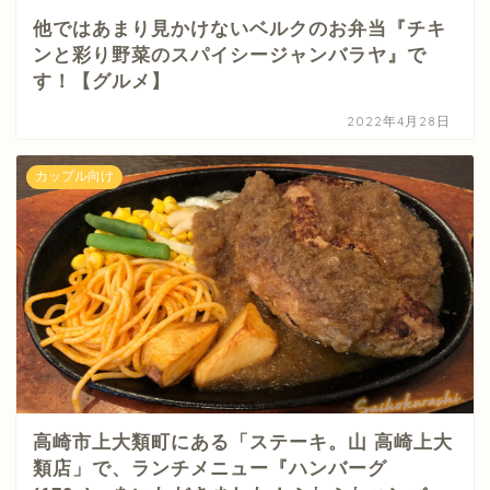
他ではあまり見かけないベルクのお弁当『チキ
ンと彩り野菜のスパイシージャンバラヤ』で
す！【グルメ】
2022年4月28日
カップル向け
高崎市上大類町にある「ステーキ。山 高崎上大
類店」で、ランチメニュー『ハンバーグ