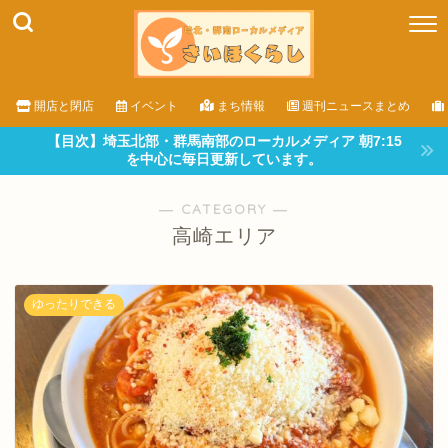
開店と閉店
イベント
まち情報
週刊ニュースまとめ
【目次】埼玉北部・群馬南部のローカルメディア 朝7:15
を中心に毎日更新しています。
― CATEGORY ―
高崎エリア
ゆったりできる