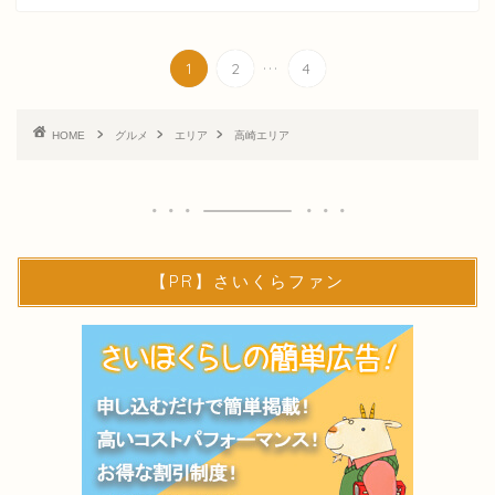
...
1
2
4
HOME
グルメ
エリア
高崎エリア
【PR】さいくらファン