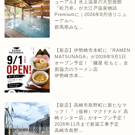
ューアル】水上温泉の大型旅館
『松乃井』が大江戸温泉物語
Premiumに｜2026年8月頃リニュ
ーアルへ
群馬県みな…
【新店】伊勢崎市本町に『RAMEN
MATSUNAGA』が2026年9月1日
オープン予定！「麺屋 松もと」全
面協力のラーメン店
伊勢崎市本…
【新店】高崎市島野町に新たなマ
ック！『（仮称）マクドナルド 高
崎インター店』がオープン予定！
2026年11月まで新築工事予定
高崎市島野…