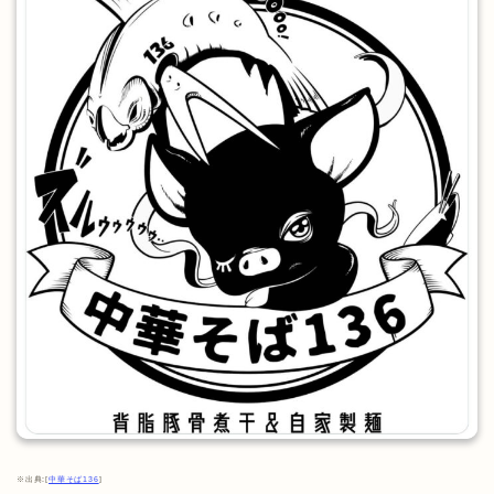
※出典:[
中華そば136
]