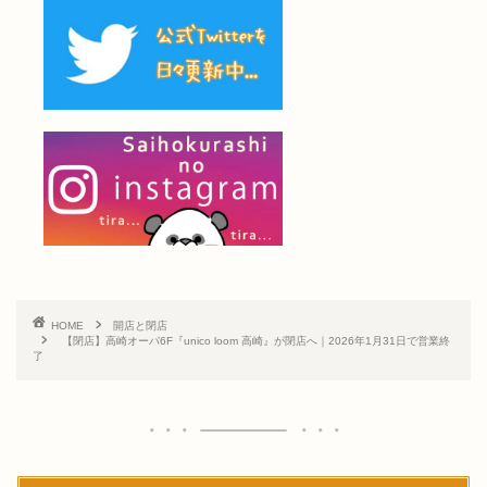
HOME
開店と閉店
【閉店】高崎オーパ6F『unico loom 高崎』が閉店へ｜2026年1月31日で営業終
了