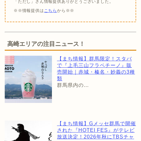
「ただし」さん情報提供ありがとうございました。
※※情報提供は
こちら
から※※
高崎エリアの注目ニュース！
【まち情報】群馬限定！スタバ
で『上毛三山フラペチーノ』販
売開始｜赤城・榛名・妙義の3種
類
群馬県内の…
【まち情報】Gメッセ群馬で開催
された『HOTEI FES』がテレビ
放送決定！2026年秋にTBSチャ