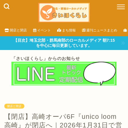
開店と閉店
イベント
まち情報
週刊ニュースまとめ
【目次】埼玉北部・群馬南部のローカルメディア 朝7:15
を中心に毎日更新しています。
「さいほくらし」からのお知らせ
開店と閉店
【閉店】高崎オーパ6F『unico loom
高崎』が閉店へ｜2026年1月31日で営