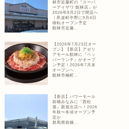
林市近藤町の『スーパ
ーアイザワ 館林店』が
2026年8月2日で閉店へ
｜邑楽町中野に9月4日
移転オープン予定
館林市近藤…
【2026年7月23日オー
プン】【新店】アゼリ
アモール館林に『ペッ
パーランチ』がオープ
ン予定！2026年7月末
オープンへ
館林市楠町…
【新店】パワーモール
前橋みなみに『西松
屋』新規出店へ！2026
年秋〜冬頃オープン予
定か
群馬県前橋…