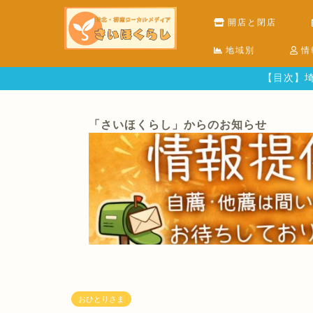
開店と閉店
地域別
情
【目次】埼
「さいほくらし」からのお知らせ
おひとりさま