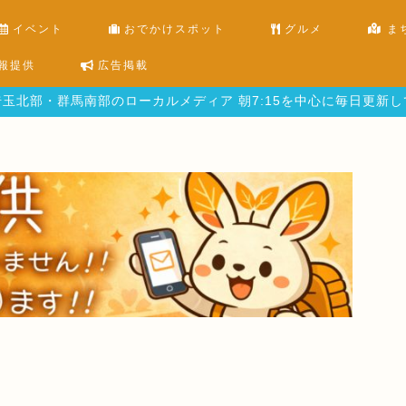
イベント
おでかけスポット
グルメ
ま
報提供
広告掲載
玉北部・群馬南部のローカルメディア 朝7:15を中心に毎日更新