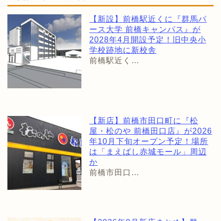
【新設】前橋駅近くに『群馬パ
ース大学 前橋キャンパス』が
2028年4月開設予定！旧中央小
学校跡地に新校舎
前橋駅近く…
【新店】前橋市田口町に『松
屋・松のや 前橋田口店』が2026
年10月下旬オープン予定！場所
は「まえばし赤城モール」周辺
か
前橋市田口…