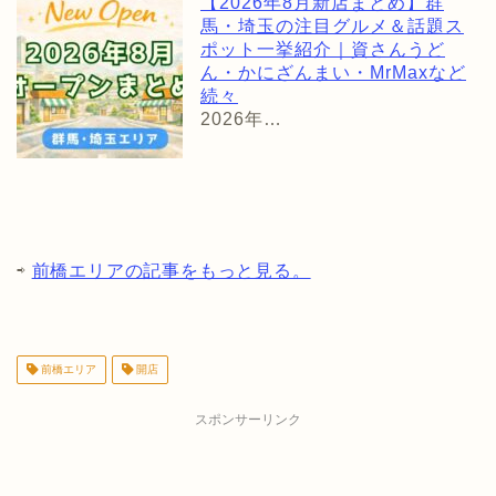
【2026年8月新店まとめ】群
馬・埼玉の注目グルメ＆話題ス
ポット一挙紹介｜資さんうど
ん・かにざんまい・MrMaxなど
続々
2026年…
⇨
前橋エリアの記事をもっと見る。
前橋エリア
開店
スポンサーリンク