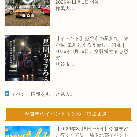
2026年11月1日開催
群馬大…
【イベント】熊谷市の星川で『第
77回 星川とうろう流し』開催｜
2026年8月16日に空襲犠牲者を慰
霊
熊谷市…
イベント情報をもっと見る。
今週末のイベントまとめ（毎週更新）
【2026年8月8日〜9日】今週末ど
こ行く？群馬・埼玉北部イベント