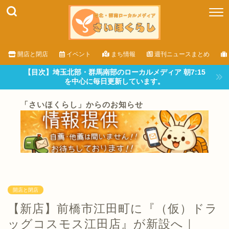
開店と閉店
イベント
まち情報
週刊ニュースまとめ
【目次】埼玉北部・群馬南部のローカルメディア 朝7:15
を中心に毎日更新しています。
「さいほくらし」からのお知らせ
開店と閉店
【新店】前橋市江田町に『（仮）ドラ
ッグコスモス江田店』が新設へ｜