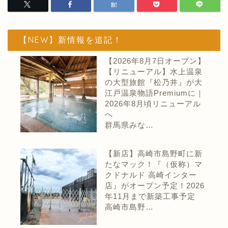
【NEW】新情報を追記！
【2026年8月7日オープン】
【リニューアル】水上温泉
の大型旅館『松乃井』が大
江戸温泉物語Premiumに｜
2026年8月頃リニューアル
へ
群馬県みな…
【新店】高崎市島野町に新
たなマック！『（仮称）マ
クドナルド 高崎インター
店』がオープン予定！2026
年11月まで新築工事予定
高崎市島野…