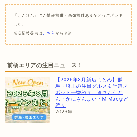
「けんけん」さん情報提供・画像提供ありがとうございま
した。
※※情報提供は
こちら
から※※
前橋エリアの注目ニュース！
【2026年8月新店まとめ】群
馬・埼玉の注目グルメ＆話題ス
ポット一挙紹介｜資さんうど
ん・かにざんまい・MrMaxなど
続々
2026年…