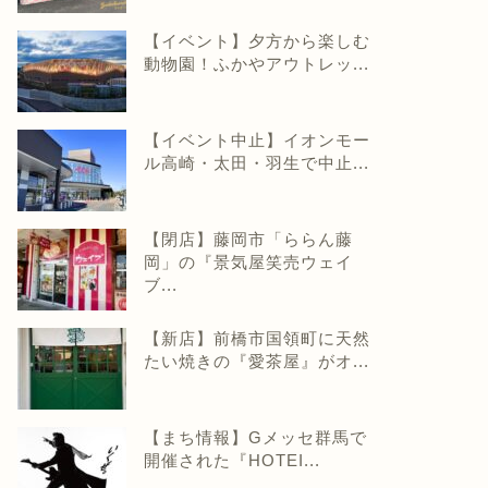
【イベント】夕方から楽しむ
動物園！ふかやアウトレッ...
【イベント中止】イオンモー
ル高崎・太田・羽生で中止...
【閉店】藤岡市「ららん藤
岡」の『景気屋笑売ウェイ
ブ...
【新店】前橋市国領町に天然
たい焼きの『愛茶屋』がオ...
【まち情報】Gメッセ群馬で
開催された『HOTEI...