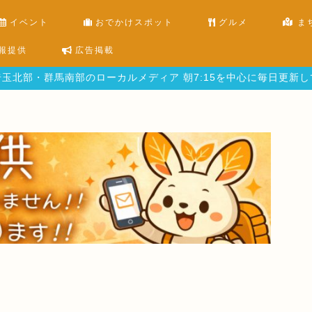
イベント
おでかけスポット
グルメ
ま
報提供
広告掲載
玉北部・群馬南部のローカルメディア 朝7:15を中心に毎日更新