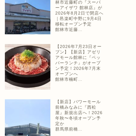
林市近藤町の『スーパ
ーアイザワ 館林店』が
2026年8月2日で閉店へ
｜邑楽町中野に9月4日
移転オープン予定
館林市近藤…
【2026年7月23日オー
プン】【新店】アゼリ
アモール館林に『ペッ
パーランチ』がオープ
ン予定！2026年7月末
オープンへ
館林市楠町…
【新店】パワーモール
前橋みなみに『西松
屋』新規出店へ！2026
年秋〜冬頃オープン予
定か
群馬県前橋…