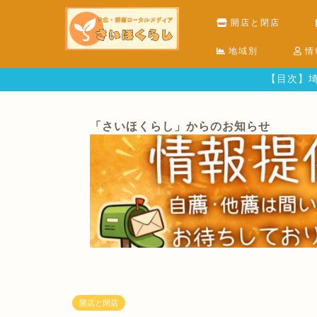
開店と閉店
地域別
情
【目次】埼
「さいほくらし」からのお知らせ
開店と閉店