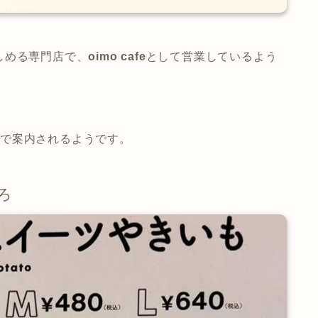
しめる専門店で、
oimo cafe
として営業しているよう
amで案内されるようです。
ろ