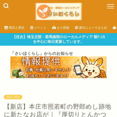
開店と閉店
イベント
まち情報
週刊ニュースまとめ
【目次】埼玉北部・群馬南部のローカルメディア 朝7:15
を中心に毎日更新しています。
「さいほくらし」からのお知らせ
開店と閉店
【新店】本庄市照若町の野郎めし跡地
に新たなお店が｜『厚切りとんかつ