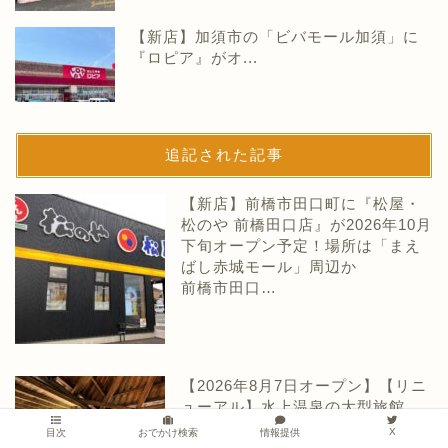
【新店】加須市の「ビバモール加須」に
『ロピア』がオ...
追記された記事
【新店】前橋市田口町に『松屋・
松のや 前橋田口店』が2026年10月
下旬オープン予定！場所は「まえ
ばし赤城モール」周辺か
前橋市田口…
【2026年8月7日オープン】【リニ
ューアル】水上温泉の大型旅館
『松乃井』が大江戸温泉物語
X
情報提供
目次
おでかけ検索