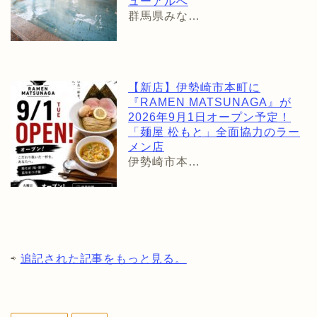
ューアルへ
群馬県みな…
【新店】伊勢崎市本町に
『RAMEN MATSUNAGA』が
2026年9月1日オープン予定！
「麺屋 松もと」全面協力のラー
メン店
伊勢崎市本…
⇨
追記された記事をもっと見る。