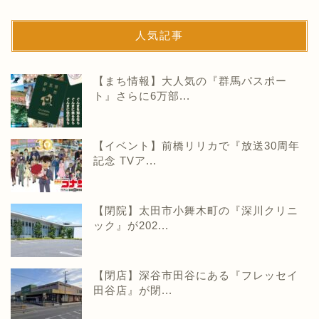
人気記事
【まち情報】大人気の『群馬パスポー
ト』さらに6万部...
【イベント】前橋リリカで『放送30周年
記念 TVア...
【閉院】太田市小舞木町の『深川クリニ
ック』が202...
【閉店】深谷市田谷にある『フレッセイ
田谷店』が閉...