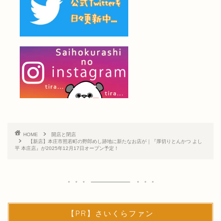
HOME
開店と閉店
【新店】本庄市照若町の野郎めし跡地に新たなお店が｜『厚切りとんかつ よし
平 本庄店』が2025年12月17日オープン予定！
【PR】さいくらファン