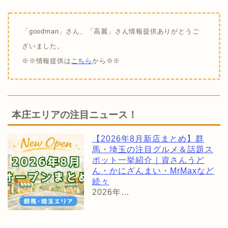
「goodman」さん、「高麗」さん情報提供ありがとうご
ざいました。
※※情報提供は
こちら
から※※
本庄エリアの注目ニュース！
【2026年8月新店まとめ】群
馬・埼玉の注目グルメ＆話題ス
ポット一挙紹介｜資さんうど
ん・かにざんまい・MrMaxなど
続々
2026年…