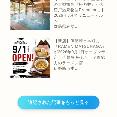
の大型旅館『松乃井』が大
江戸温泉物語Premiumに｜
2026年8月頃リニューアル
へ
群馬県みな…
【新店】伊勢崎市本町に
『RAMEN MATSUNAGA』
が2026年9月1日オープン予
定！「麺屋 松もと」全面協
力のラーメン店
伊勢崎市本…
追記された記事をもっと見る