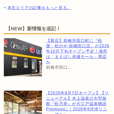
⇨
本庄エリアの記事をもっと見る。
【NEW】新情報を追記！
【新店】前橋市田口町に『松
屋・松のや 前橋田口店』が2026
年10月下旬オープン予定！場所
は「まえばし赤城モール」周辺
か
前橋市田口…
【2026年8月7日オープン】【リ
ニューアル】水上温泉の大型旅
館『松乃井』が大江戸温泉物語
Premiumに｜2026年8月頃リニ