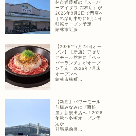
林市近藤町の『スーパ
ーアイザワ 館林店』が
2026年8月2日で閉店へ
｜邑楽町中野に9月4日
移転オープン予定
館林市近藤…
【2026年7月23日オー
プン】【新店】アゼリ
アモール館林に『ペッ
パーランチ』がオープ
ン予定！2026年7月末
オープンへ
館林市楠町…
【新店】パワーモール
前橋みなみに『西松
屋』新規出店へ！2026
年秋〜冬頃オープン予
定か
群馬県前橋…