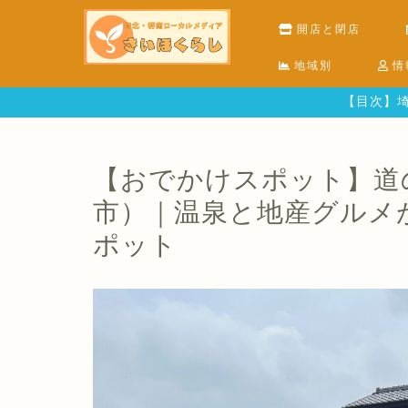
開店と閉店
地域別
情
【目次】埼
【おでかけスポット】道
市）｜温泉と地産グルメ
ポット