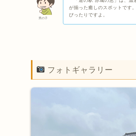
「道の駅 赤城の恵」は、温
が揃った癒しのスポットです
ぴったりですよ。
男の子
フォトギャラリー