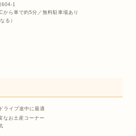
04-1
ICから車で約5分／無料駐車場あり
異なる）
でドライブ途中に最適
富なお土産コーナー
気