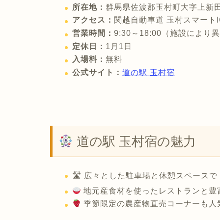
所在地：
群馬県佐波郡玉村町大字上新田6
アクセス：
関越自動車道 玉村スマート
営業時間：
9:30～18:00（施設により
定休日：
1月1日
入場料：
無料
公式サイト：
道の駅 玉村宿
道の駅 玉村宿の魅力
🛣 広々とした駐車場と休憩スペース
地元産食材を使ったレストランと豊
季節限定の農産物直売コーナーも人