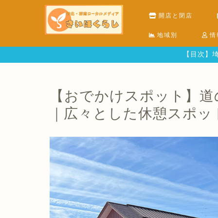
開店と閉店
地域別
情
【目次】埼
【おでかけスポット】道
｜広々とした休憩スポッ