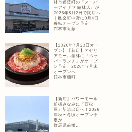
林市近藤町の『スーパ
ーアイザワ 館林店』が
2026年8月2日で閉店へ
｜邑楽町中野に9月4日
移転オープン予定
館林市近藤…
【2026年7月23日オー
プン】【新店】アゼリ
アモール館林に『ペッ
パーランチ』がオープ
ン予定！2026年7月末
オープンへ
館林市楠町…
【新店】パワーモール
前橋みなみに『西松
屋』新規出店へ！2026
年秋〜冬頃オープン予
定か
群馬県前橋…