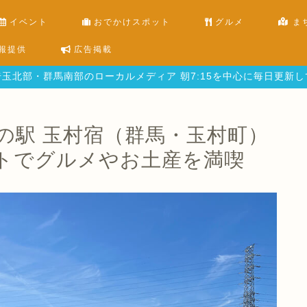
イベント
おでかけスポット
グルメ
ま
報提供
広告掲載
玉北部・群馬南部のローカルメディア 朝7:15を中心に毎日更新
の駅 玉村宿（群馬・玉村町）
トでグルメやお土産を満喫