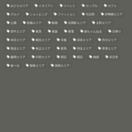
みどりエリア
イタリアン
イベント
カップル
カフェ
グルメ
ショッピング
ファッション
与太郎
伊勢崎エリア
公園
前橋エリア
動画
吉岡町エリア
太田エリア
安中エリア
家具
家族
家電
旅ちゃんねる
日帰り
本庄エリア
桐生エリア
洋服
深谷エリア
渋川エリア
熊谷エリア
秩父エリア
群馬
羽生エリア
草津エリア
藤岡エリア
行田エリア
閉店
開店
雑貨
非日常
食べる
館林エリア
高崎エリア