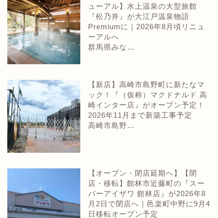
ューアル】水上温泉の大型旅館
『松乃井』が大江戸温泉物語
Premiumに｜2026年8月頃リニュ
ーアルへ
群馬県みな…
【新店】高崎市島野町に新たなマ
ック！『（仮称）マクドナルド 高
崎インター店』がオープン予定！
2026年11月まで新築工事予定
高崎市島野…
【オープン・閉店延期へ】【閉
店・移転】館林市近藤町の『スー
パーアイザワ 館林店』が2026年8
月2日で閉店へ｜邑楽町中野に9月4
日移転オープン予定