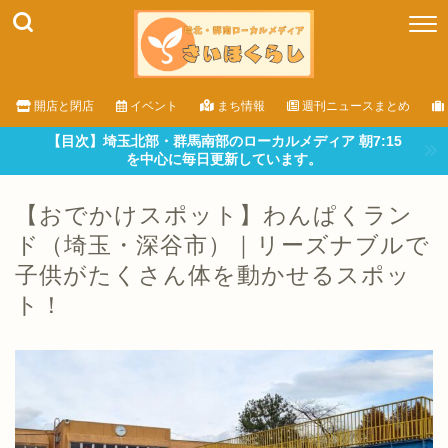
開店と閉店
イベント
まち情報
週刊ニュースまとめ
【目次】埼玉北部・群馬南部のローカルメディア 朝7:15
を中心に毎日更新しています。
【おでかけスポット】わんぱくラン
ド（埼玉・深谷市）｜リーズナブルで
子供がたくさん体を動かせるスポッ
ト！