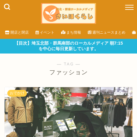
開店と閉店
イベント
まち情報
週刊ニュースまとめ
【目次】埼玉北部・群馬南部のローカルメディア 朝7:15
を中心に毎日更新しています。
― TAG ―
ファッション
おでかけ