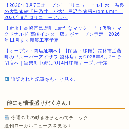
【2026年8月7日オープン】【リニューアル】水上温泉
の大型旅館『松乃井』が大江戸温泉物語Premiumに｜
2026年8月頃リニューアルへ
【新店】高崎市島野町に新たなマック！『（仮称）マ
クドナルド 高崎インター店』がオープン予定！2026
年11月まで新築工事予定
【オープン・閉店延期へ】【閉店・移転】館林市近藤
町の『スーパーアイザワ 館林店』が2026年8月2日で
閉店へ｜邑楽町中野に9月4日移転オープン予定
追記された記事をもっと見る。
他にも情報盛りだくさん！
今週の街の動きをまとめてチェック
週刊ローカルニュースを見る ↓