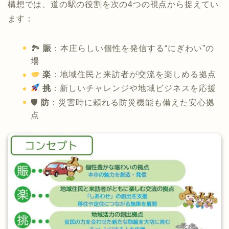
構想では、道の駅の役割を次の4つの視点から捉えてい
ます：
🏞
賑
：本庄らしい個性を発信する“にぎわい”の
場
楽
：地域住民と来訪者が交流を楽しめる拠点
挑
：新しいチャレンジや地域ビジネスを応援
🛡
防
：災害時に頼れる防災機能も備えた安心拠
点