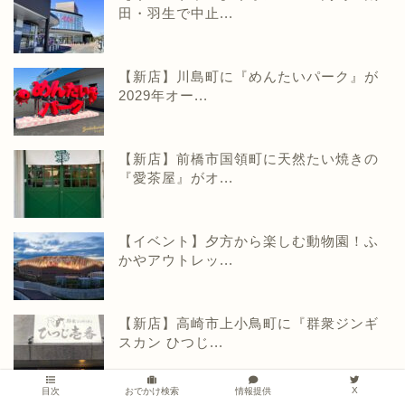
田・羽生で中止...
【新店】川島町に『めんたいパーク』が
2029年オー...
【新店】前橋市国領町に天然たい焼きの
『愛茶屋』がオ...
【イベント】夕方から楽しむ動物園！ふ
かやアウトレッ...
【新店】高崎市上小鳥町に『群衆ジンギ
スカン ひつじ...
X
情報提供
目次
おでかけ検索