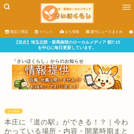
開店と閉店
イベント
まち情報
週刊ニュースまとめ
【目次】埼玉北部・群馬南部のローカルメディア 朝7:15
を中心に毎日更新しています。
「さいほくらし」からのお知らせ
まち情報
本庄に『道の駅』ができる！？｜今わ
かっている場所・内容・開業時期まと