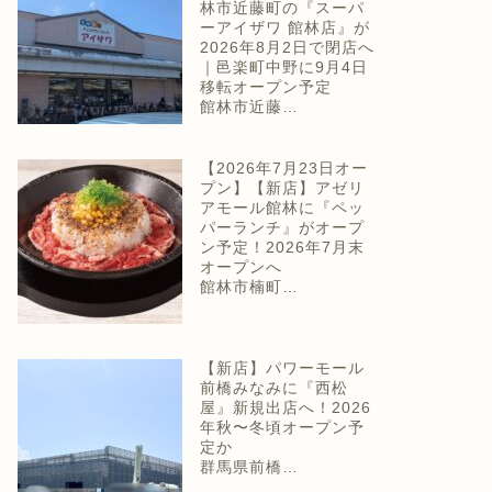
林市近藤町の『スーパ
ーアイザワ 館林店』が
2026年8月2日で閉店へ
｜邑楽町中野に9月4日
移転オープン予定
館林市近藤…
【2026年7月23日オー
プン】【新店】アゼリ
アモール館林に『ペッ
パーランチ』がオープ
ン予定！2026年7月末
オープンへ
館林市楠町…
【新店】パワーモール
前橋みなみに『西松
屋』新規出店へ！2026
年秋〜冬頃オープン予
定か
群馬県前橋…