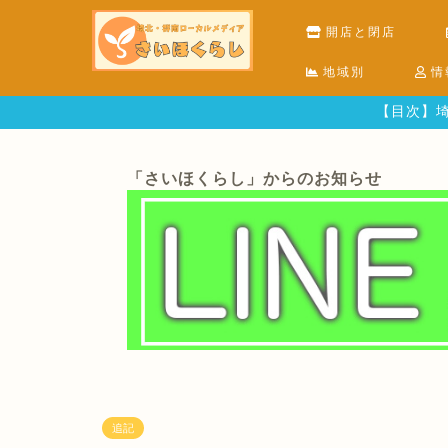
開店と閉店
地域別
情
【目次】埼
「さいほくらし」からのお知らせ
追記