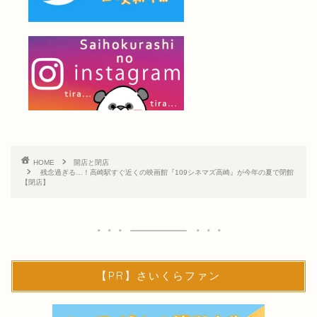
HOME
開店と閉店
残念過ぎる…！高崎駅すぐ近くの映画館『109シネマズ高崎』が今年の夏で閉館
【閉店】
【PR】さいくらファン