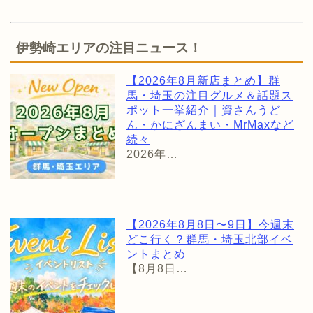
伊勢崎エリアの注目ニュース！
【2026年8月新店まとめ】群
馬・埼玉の注目グルメ＆話題ス
ポット一挙紹介｜資さんうど
ん・かにざんまい・MrMaxなど
続々
2026年…
【2026年8月8日〜9日】今週末
どこ行く？群馬・埼玉北部イベ
ントまとめ
【8月8日…