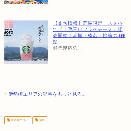
【まち情報】群馬限定！スタバ
で『上毛三山フラペチーノ』販
売開始｜赤城・榛名・妙義の3種
類
群馬県内の…
⇨
伊勢崎エリアの記事をもっと見る。
伊勢崎エリア
閉店