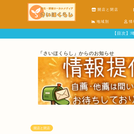
開店と閉店
地域別
情
【目次】埼
「さいほくらし」からのお知らせ
開店と閉店