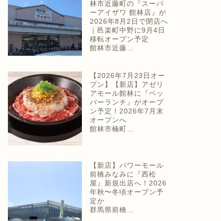
林市近藤町の『スーパ
ーアイザワ 館林店』が
2026年8月2日で閉店へ
｜邑楽町中野に9月4日
移転オープン予定
館林市近藤…
【2026年7月23日オー
プン】【新店】アゼリ
アモール館林に『ペッ
パーランチ』がオープ
ン予定！2026年7月末
オープンへ
館林市楠町…
【新店】パワーモール
前橋みなみに『西松
屋』新規出店へ！2026
年秋〜冬頃オープン予
定か
群馬県前橋…