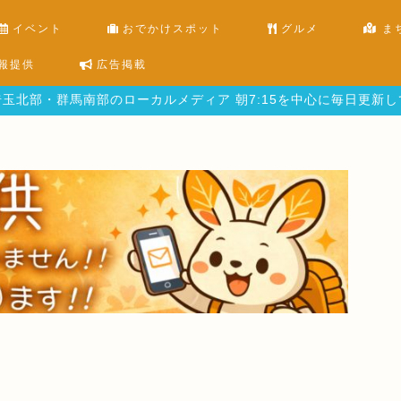
イベント
おでかけスポット
グルメ
ま
報提供
広告掲載
玉北部・群馬南部のローカルメディア 朝7:15を中心に毎日更新