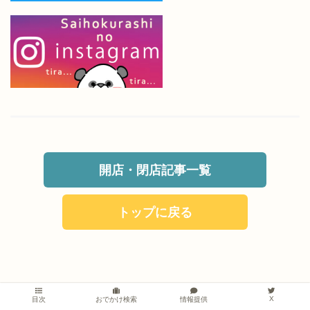
開店・閉店記事一覧
トップに戻る
X
情報提供
目次
おでかけ検索
おでかけ
その他エリア
羽生エリア