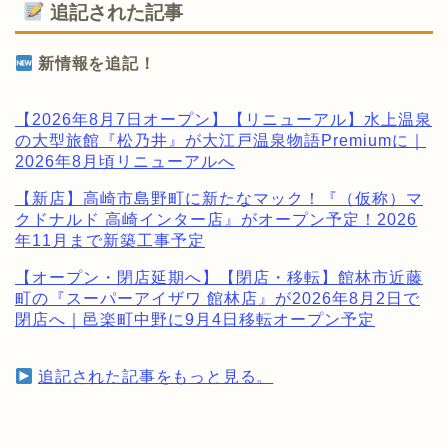
追記された記事
新情報を追記！
【2026年8月7日オープン】【リニューアル】水上温泉
の大型旅館『松乃井』が大江戸温泉物語Premiumに｜
2026年8月頃リニューアルへ
【新店】高崎市島野町に新たなマック！『（仮称）マ
クドナルド 高崎インター店』がオープン予定！2026
年11月まで新築工事予定
【オープン・閉店延期へ】【閉店・移転】館林市近藤
町の『スーパーアイザワ 館林店』が2026年8月2日で
閉店へ｜邑楽町中野に9月4日移転オープン予定
追記された記事をもっと見る。