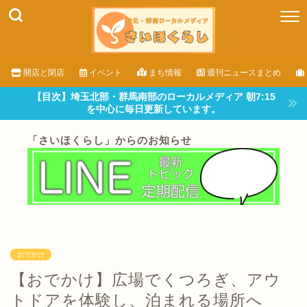
開店と閉店
イベント
まち情報
週刊ニュースまとめ
【目次】埼玉北部・群馬南部のローカルメディア 朝7:15
を中心に毎日更新しています。
「さいほくらし」からのお知らせ
おでかけ
【おでかけ】広場でくつろぎ、アウ
トドアを体験し、泊まれる場所へ