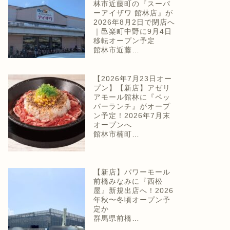
林市近藤町の『スーパ
ーアイザワ 館林店』が
2026年8月2日で閉店へ
｜邑楽町中野に9月4日
移転オープン予定
館林市近藤…
【2026年7月23日オー
プン】【新店】アゼリ
アモール館林に『ペッ
パーランチ』がオープ
ン予定！2026年7月末
オープンへ
館林市楠町…
【新店】パワーモール
前橋みなみに『西松
屋』新規出店へ！2026
年秋〜冬頃オープン予
定か
群馬県前橋…