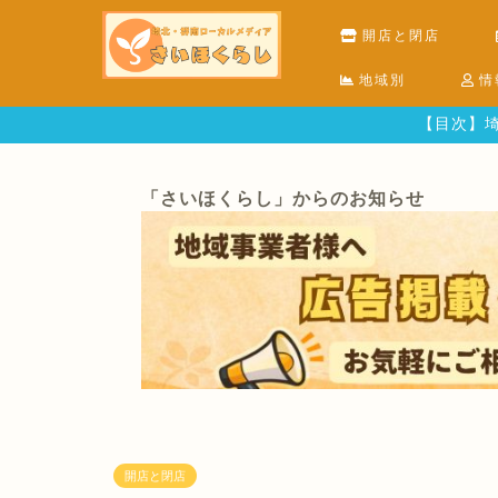
開店と閉店
地域別
情
【目次】埼
「さいほくらし」からのお知らせ
開店と閉店