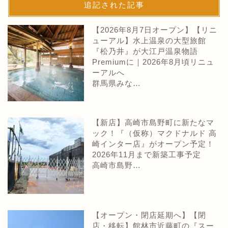
追記された記事
【2026年8月7日オープン】【リニ
ューアル】水上温泉の大型旅館
『松乃井』が大江戸温泉物語
Premiumに｜2026年8月頃リニュ
ーアルへ
群馬県みな…
【新店】高崎市島野町に新たなマ
ック！『（仮称）マクドナルド 高
崎インター店』がオープン予定！
2026年11月まで新築工事予定
高崎市島野…
【オープン・閉店延期へ】【閉
店・移転】館林市近藤町の『スー