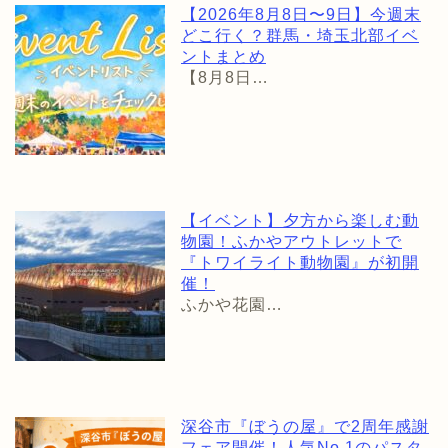
【2026年8月8日〜9日】今週末
どこ行く？群馬・埼玉北部イベ
ントまとめ
【8月8日…
【イベント】夕方から楽しむ動
物園！ふかやアウトレットで
『トワイライト動物園』が初開
催！
ふかや花園…
深谷市『ぼうの屋』で2周年感謝
フェア開催！人気No.1のパスタ