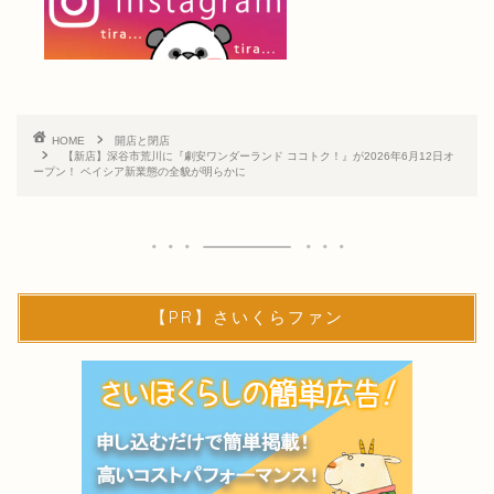
HOME
開店と閉店
【新店】深谷市荒川に『劇安ワンダーランド ココトク！』が2026年6月12日オ
ープン！ ベイシア新業態の全貌が明らかに
【PR】さいくらファン