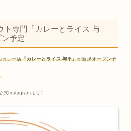
ウト専門『カレーとライス 与
プン予定
のカレー店
『カレーとライス 与平』
が新規オープン予
。
nstagramより）