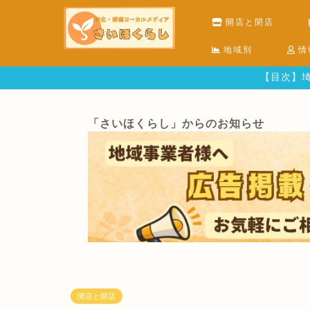
開店と閉店
地域別
情
【目次】埼
「さいほくらし」からのお知らせ
開店と閉店