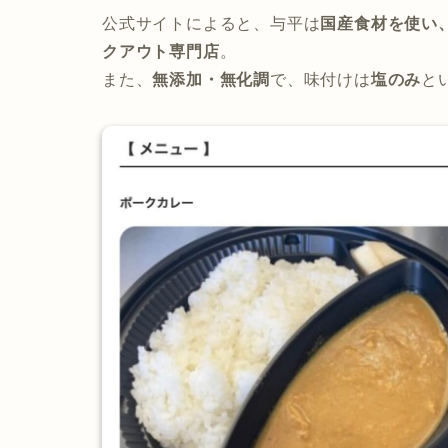
公式サイトによると、与平は
国産食材を使い
クアウト専門店
。
また、
無添加・無化調
で、味付けは
塩のみ
と