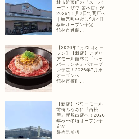
林市近藤町の『スーパ
ーアイザワ 館林店』が
2026年8月2日で閉店へ
｜邑楽町中野に9月4日
移転オープン予定
館林市近藤…
【2026年7月23日オー
プン】【新店】アゼリ
アモール館林に『ペッ
パーランチ』がオープ
ン予定！2026年7月末
オープンへ
館林市楠町…
【新店】パワーモール
前橋みなみに『西松
屋』新規出店へ！2026
年秋〜冬頃オープン予
定か
群馬県前橋…