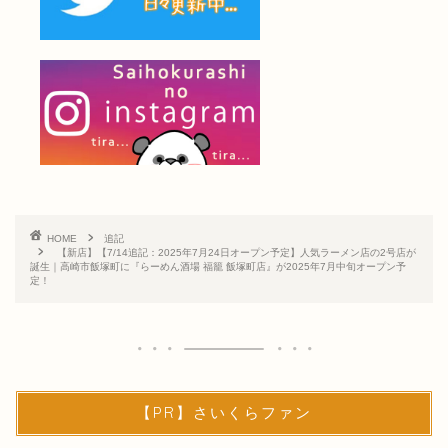
HOME
追記
【新店】【7/14追記：2025年7月24日オープン予定】人気ラーメン店の2号店が
誕生｜高崎市飯塚町に『らーめん酒場 福籠 飯塚町店』が2025年7月中旬オープン予
定！
【PR】さいくらファン