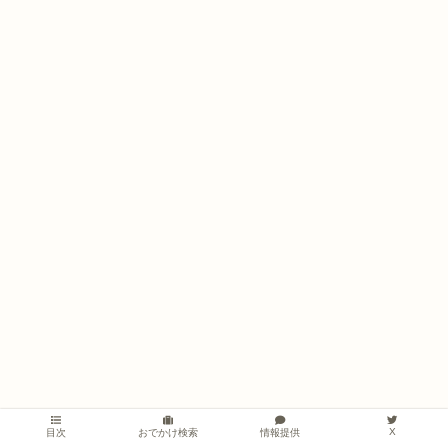
広告掲載に関しまして
X
情報提供
目次
おでかけ検索