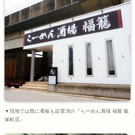
▼現地では既に看板も設置済の『らーめん酒場 福籠 飯
塚町店』