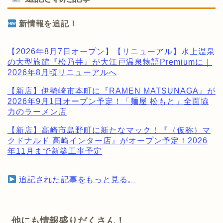
新情報を追記！
【2026年8月7日オープン】【リニューアル】水上温泉
の大型旅館『松乃井』が大江戸温泉物語Premiumに｜
2026年8月頃リニューアルへ
【新店】伊勢崎市本町に『RAMEN MATSUNAGA』が
2026年9月1日オープン予定！「麺屋 松もと」全面協
力のラーメン店
【新店】高崎市島野町に新たなマック！『（仮称）マ
クドナルド 高崎インター店』がオープン予定！2026
年11月まで新築工事予定
追記された記事をもっと見る。
他にも情報盛りだくさん！