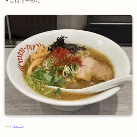
▼さばらーめん
※出典:[
食べログ
]