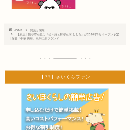
HOME
開店と閉店
【新店】熊谷市石原に『担々麺と麻婆豆腐 ととら』が2026年6月オープン予定
｜深谷「中華 美華」系列の新ブランド
【PR】さいくらファン