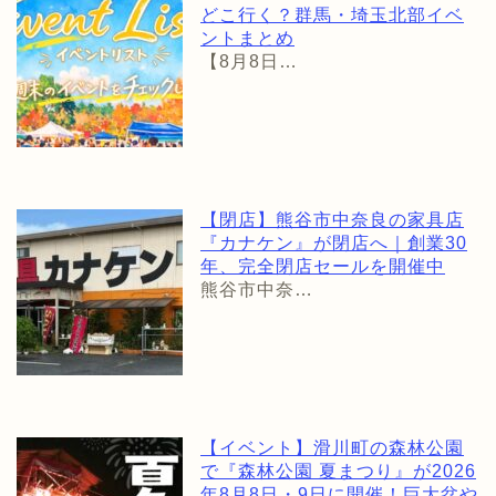
どこ行く？群馬・埼玉北部イベ
ントまとめ
【8月8日…
【閉店】熊谷市中奈良の家具店
『カナケン』が閉店へ｜創業30
年、完全閉店セールを開催中
熊谷市中奈…
【イベント】滑川町の森林公園
で『森林公園 夏まつり』が2026
年8月8日・9日に開催！巨大盆や