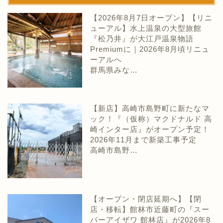
【2026年8月7日オープン】【リニ
ューアル】水上温泉の大型旅館
『松乃井』が大江戸温泉物語
Premiumに｜2026年8月頃リニュ
ーアルへ
群馬県みな…
【新店】高崎市島野町に新たなマ
ック！『（仮称）マクドナルド 高
崎インター店』がオープン予定！
2026年11月まで新築工事予定
高崎市島野…
【オープン・閉店延期へ】【閉
店・移転】館林市近藤町の『スー
パーアイザワ 館林店』が2026年8