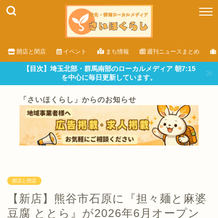
開店と閉店
イベント
まち情報
週刊ニュースまとめ
【目次】埼玉北部・群馬南部のローカルメディア 朝7:15
を中心に毎日更新しています。
「さいほくらし」からのお知らせ
開店と閉店
【新店】熊谷市石原に『担々麺と麻婆
豆腐 ととら』が2026年6月オープン