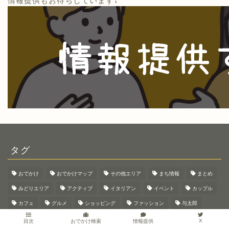
情報提供もお待ちしています↓
タグ
おでかけ
おでかけマップ
その他エリア
まち情報
まとめ
みどりエリア
アクティブ
イタリアン
イベント
カップル
カフェ
グルメ
ショッピング
ファッション
与太郎
伊勢崎エリア
公園
前橋エリア
動画
太田エリア
X
情報提供
目次
おでかけ検索