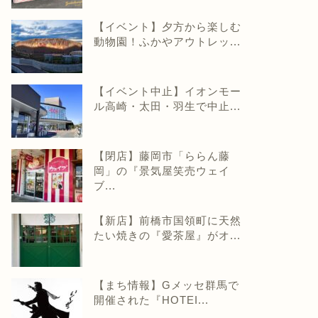
【イベント】夕方から楽しむ
動物園！ふかやアウトレッ...
【イベント中止】イオンモー
ル高崎・太田・羽生で中止...
【閉店】藤岡市「ららん藤
岡」の『景気屋笑売ウェイ
ブ...
【新店】前橋市国領町に天然
たい焼きの『愛茶屋』がオ...
【まち情報】Gメッセ群馬で
開催された『HOTEI...