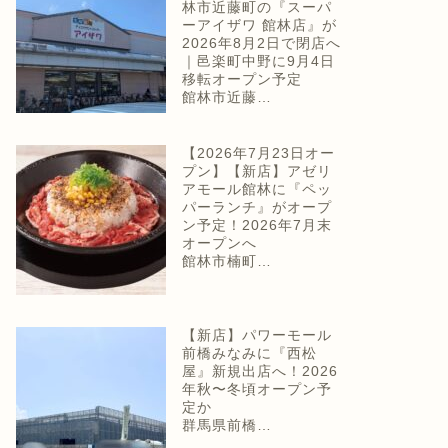
林市近藤町の『スーパ
ーアイザワ 館林店』が
2026年8月2日で閉店へ
｜邑楽町中野に9月4日
移転オープン予定
館林市近藤…
【2026年7月23日オー
プン】【新店】アゼリ
アモール館林に『ペッ
パーランチ』がオープ
ン予定！2026年7月末
オープンへ
館林市楠町…
【新店】パワーモール
前橋みなみに『西松
屋』新規出店へ！2026
年秋〜冬頃オープン予
定か
群馬県前橋…