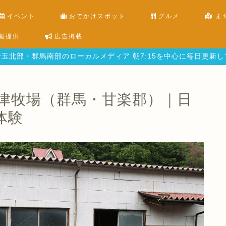
イベント
おでかけスポット
グルメ
ま
報提供
広告掲載
玉北部・群馬南部のローカルメディア 朝7:15を中心に毎日更新
津牧場（群馬・甘楽郡）｜日
体験