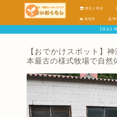
開店と閉店
地域別
情
【目次】埼
【おでかけスポット】神
本最古の様式牧場で自然