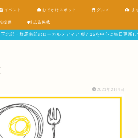
イベント
おでかけスポット
グルメ
ま
報提供
広告掲載
玉北部・群馬南部のローカルメディア 朝7:15を中心に毎日更新
覧
2021年2月4日