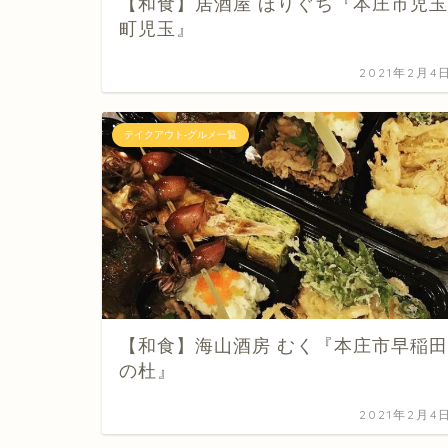
【和食】居酒屋 ほりぐち『本庄市児玉
町児玉』
2021年2月4
テイクアウト-グルメ一覧
【和食】海山酒房 むく『本庄市早稲田
の杜』
2021年2月4