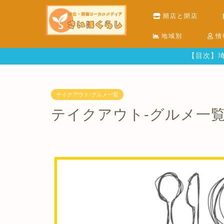
開店と閉店
地域別
情
【目次】埼
テイクアウト-グルメ一覧
テイクアウト-グルメ一