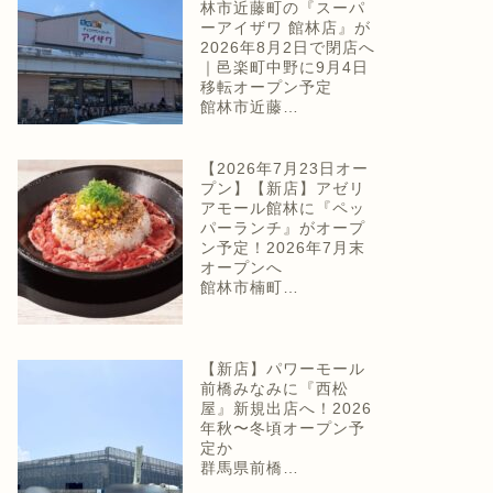
林市近藤町の『スーパ
ーアイザワ 館林店』が
2026年8月2日で閉店へ
｜邑楽町中野に9月4日
移転オープン予定
館林市近藤…
【2026年7月23日オー
プン】【新店】アゼリ
アモール館林に『ペッ
パーランチ』がオープ
ン予定！2026年7月末
オープンへ
館林市楠町…
【新店】パワーモール
前橋みなみに『西松
屋』新規出店へ！2026
年秋〜冬頃オープン予
定か
群馬県前橋…