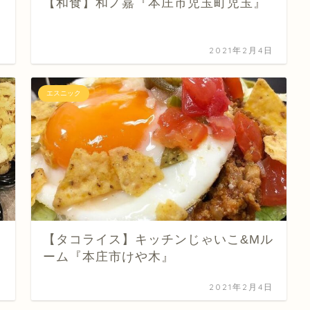
【和食】和ノ嘉『本庄市児玉町児玉』
日
2021年2月4日
エスニック
【タコライス】キッチンじゃいこ&Mル
ーム『本庄市けや木』
日
2021年2月4日