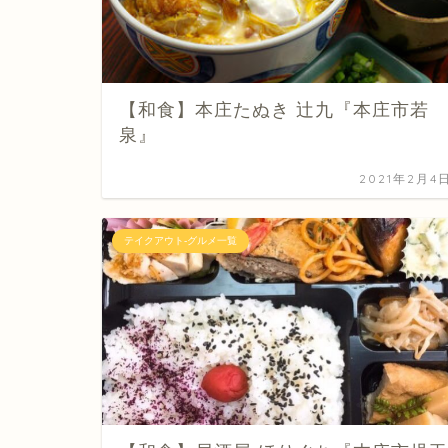
【和食】本庄たぬき 辻九『本庄市若
泉』
2021年2月4
テイクアウト-グルメ一覧