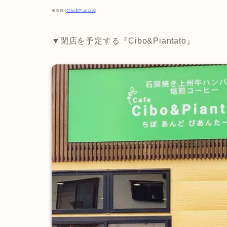
※出典:[
Cibo&Piantato
]
▼閉店を予定する『Cibo&Piantato』