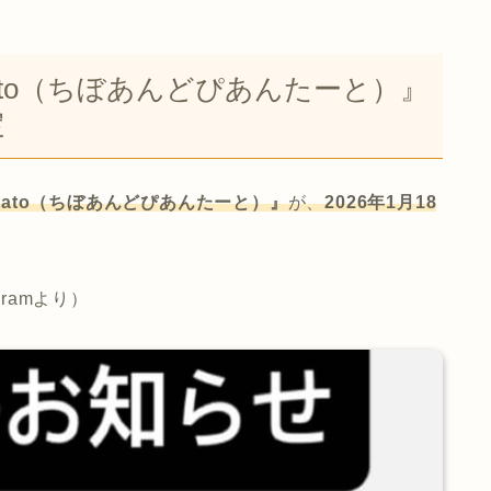
ntato（ちぼあんどぴあんたーと）』
定
antato（ちぼあんどぴあんたーと）』
が、
2026年1月18
gramより）