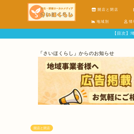
開店と閉店
地域別
情
【目次】埼
「さいほくらし」からのお知らせ
開店と閉店