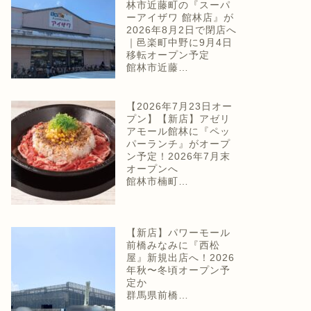
林市近藤町の『スーパ
ーアイザワ 館林店』が
2026年8月2日で閉店へ
｜邑楽町中野に9月4日
移転オープン予定
館林市近藤…
【2026年7月23日オー
プン】【新店】アゼリ
アモール館林に『ペッ
パーランチ』がオープ
ン予定！2026年7月末
オープンへ
館林市楠町…
【新店】パワーモール
前橋みなみに『西松
屋』新規出店へ！2026
年秋〜冬頃オープン予
定か
群馬県前橋…