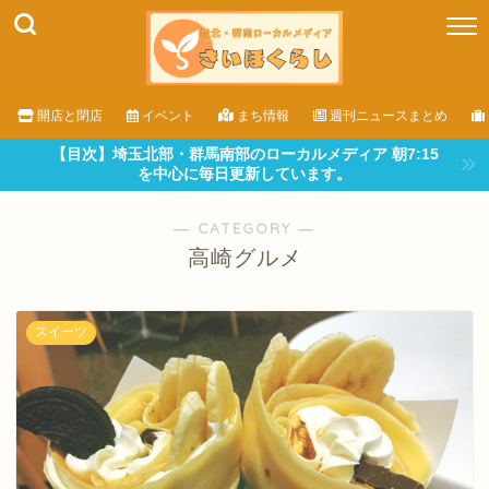
開店と閉店
イベント
まち情報
週刊ニュースまとめ
【目次】埼玉北部・群馬南部のローカルメディア 朝7:15
を中心に毎日更新しています。
― CATEGORY ―
高崎グルメ
スイーツ