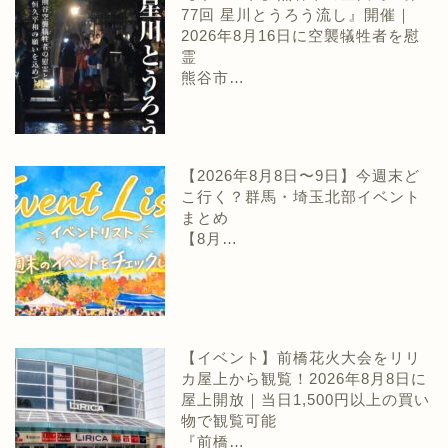
77回 星川とうろう流し』開催｜
2026年8月16日に空襲犠牲者を慰
霊
熊谷市…
【2026年8月8日〜9日】今週末ど
こ行く？群馬・埼玉北部イベント
まとめ
【8月…
【イベント】前橋花火大会をリリ
カ屋上から観覧！2026年8月8日に
屋上開放｜当日1,500円以上の買い
物で観覧可能
『前橋…