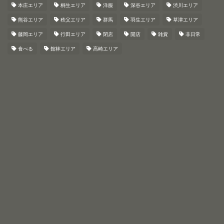
本庄エリア
桐生エリア
洋服
深谷エリア
渋川エリア
熊谷エリア
秩父エリア
群馬
羽生エリア
草津エリア
藤岡エリア
行田エリア
閉店
開店
雑貨
非日常
食べる
館林エリア
高崎エリア