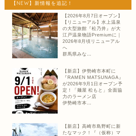
【NEW】新情報を追記！
【2026年8月7日オープン】
【リニューアル】水上温泉
の大型旅館『松乃井』が大
江戸温泉物語Premiumに｜
2026年8月頃リニューアル
へ
群馬県みな…
【新店】伊勢崎市本町に
『RAMEN MATSUNAGA』
が2026年9月1日オープン予
定！「麺屋 松もと」全面協
力のラーメン店
伊勢崎市本…
【新店】高崎市島野町に新
たなマック！『（仮称）マ