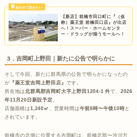
【新店】前橋市田口町に『（仮
称）薬王堂 前橋田口店』が出店
へ！スーパー・ホームセンタ
ー・ドラッグが揃うモールへ！
3．吉岡町上野田｜新たに公告で明らかに
そして今回、新たに群馬県の公告で明らかになったの
が
『薬王堂吉岡上野田店』
です。
所在地は
北群馬郡吉岡町大字上野田1204-1 外
で、
2026
年11月20日新設予定
。
店舗面積は
1,240㎡
、営業時間は
午前8時〜午後10時
と
されています。
前橋市の北側に位置する吉岡町は、前橋北部〜渋川方